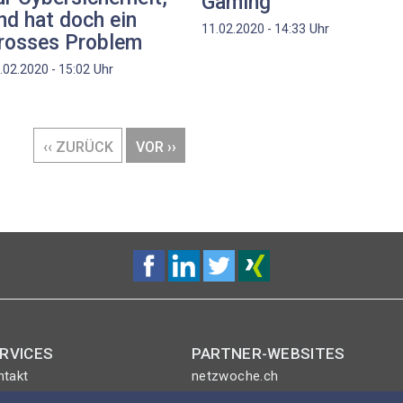
Gaming
nd hat doch ein
Uhr
11.02.2020 - 14:33
rosses Problem
Uhr
.02.2020 - 15:02
VORHERIGE
‹‹ ZURÜCK
NÄCHSTE
VOR ››
SEITE
SEITE
RVICES
PARTNER-WEBSITES
ntakt
netzwoche.ch
nt-Plus-Eintrag
ICTjournal