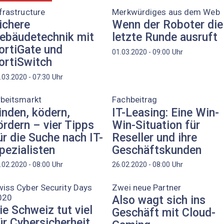
frastructure
Merkwürdiges aus dem Web
ichere
Wenn der Roboter die
ebäudetechnik mit
letzte Runde ausruft
ortiGate und
Uhr
01.03.2020 - 09:00
ortiSwitch
Uhr
.03.2020 - 07:30
rbeitsmarkt
Fachbeitrag
inden, ködern,
IT-Leasing: Eine Win-
ördern – vier Tipps
Win-Situation für
ür die Suche nach IT-
Reseller und ihre
pezialisten
Geschäftskunden
Uhr
Uhr
.02.2020 - 08:00
26.02.2020 - 08:00
iss Cyber Security Days
Zwei neue Partner
020
Also wagt sich ins
ie Schweiz tut viel
Geschäft mit Cloud-
ür Cybersicherheit,