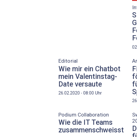
In
S
G
F
F
02
Editorial
A
Wie mir ein Chatbot
F
mein Valentinstag-
f
Date versaute
f
S
Uhr
26.02.2020 - 08:00
26
Podium Collaboration
Sw
2
Wie die IT Teams
D
zusammenschweisst
f