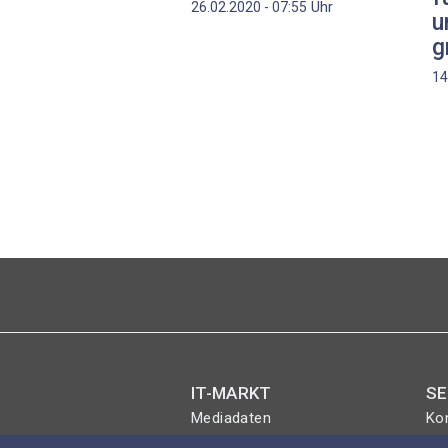
Uhr
26.02.2020 - 07:55
u
g
14
Seitennummerierung
IT-MARKT
SE
Mediadaten
Ko
Magazin
Eve