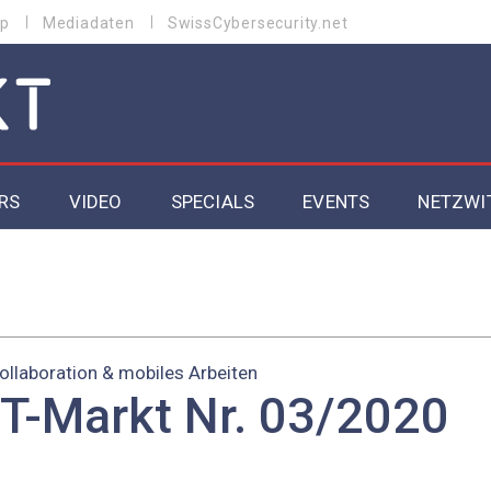
p
Mediadaten
SwissCybersecurity.net
RS
VIDEO
SPECIALS
EVENTS
NETZWI
Datacenter 2026
Cybersecurity 2026
ity
Cloud & Managed Services 2026
ollaboration & mobiles Arbeiten
IT-Markt Nr. 03/2020
SGVO
Artificial Intelligence 2025