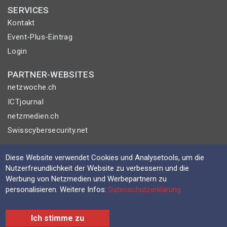
SERVICES
Kontakt
Event-Plus-Eintrag
Login
PARTNER-WEBSITES
netzwoche.ch
ICTjournal
netzmedien.ch
Swisscybersecurity.net
© NETZMEDIEN AG 2026
Diese Website verwendet Cookies und Analysetools, um die
Impressum
Nutzerfreundlichkeit der Website zu verbessern und die
Werbung von Netzmedien und Werbepartnern zu
AGB
personalisieren. Weitere Infos:
Datenschutzerklärung
Nutzungsbestimmungen
Datenschutzerklärung
Ich stimme zu