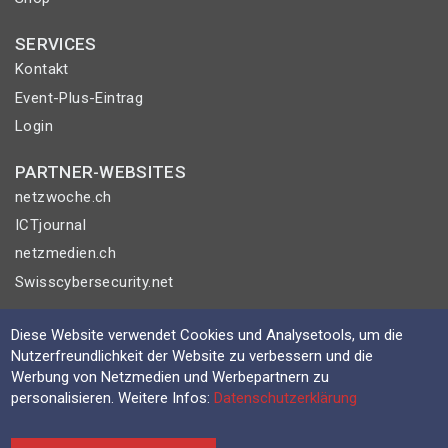
SERVICES
Kontakt
Event-Plus-Eintrag
Login
PARTNER-WEBSITES
netzwoche.ch
ICTjournal
netzmedien.ch
Swisscybersecurity.net
© NETZMEDIEN AG 2026
Diese Website verwendet Cookies und Analysetools, um die
Impressum
Nutzerfreundlichkeit der Website zu verbessern und die
Werbung von Netzmedien und Werbepartnern zu
AGB
personalisieren. Weitere Infos:
Datenschutzerklärung
Nutzungsbestimmungen
Datenschutzerklärung