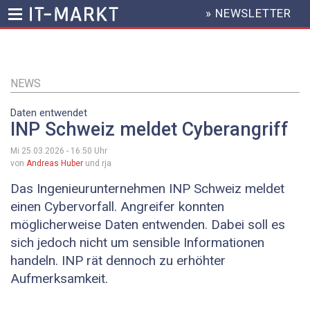
» NEWSLETTER
HEADER
MENU
Direkt
zum
Inhalt
NEWS
Daten entwendet
INP Schweiz meldet Cyberangriff
Mi 25.03.2026 - 16:50
Uhr
von
Andreas Huber
und rja
Das Ingenieurunternehmen INP Schweiz meldet
einen Cybervorfall. Angreifer konnten
möglicherweise Daten entwenden. Dabei soll es
sich jedoch nicht um sensible Informationen
handeln. INP rät dennoch zu erhöhter
Aufmerksamkeit.