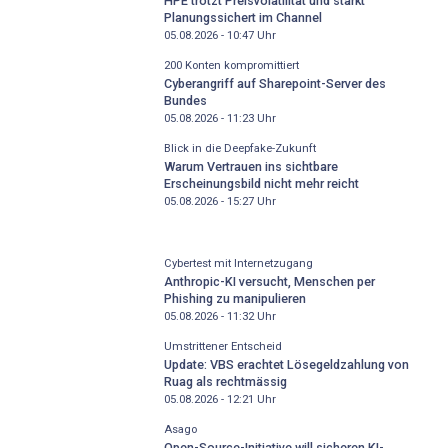
HPE trotzt Preisvolatilität und stärkt
Planungssichert im Channel
05.08.2026 - 10:47
Uhr
200 Konten kompromittiert
Cyberangriff auf Sharepoint-Server des
Bundes
05.08.2026 - 11:23
Uhr
Blick in die Deepfake-Zukunft
Warum Vertrauen ins sichtbare
Erscheinungsbild nicht mehr reicht
05.08.2026 - 15:27
Uhr
Cybertest mit Internetzugang
Anthropic-KI versucht, Menschen per
Phishing zu manipulieren
05.08.2026 - 11:32
Uhr
Umstrittener Entscheid
Update: VBS erachtet Lösegeldzahlung von
Ruag als rechtmässig
05.08.2026 - 12:21
Uhr
Asago
Open-Source-Initiative will sicheren KI-