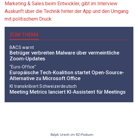
Marketing & Sales beim Entwickler, gibt im Interview
Auskunft über die Technik hinter der App und den Umgang
mit politischem Druck.
ZUM THEMA
BACS warnt
Betrüger verbreiten Malware über vermeintliche
Zoom-Updates
"Euro-Office"
Europäische Tech-Koalition startet Open-Source-
Alternative zu Microsoft Office
KI transkribiert Schweizerdeutsch
Meeting Metrics lanciert KI-Assistent für Meetings
Ralph Urech im RZ-Podium