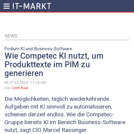
Direkt
zum
Inhalt
NEWS
Podium KI und Business-Software
Wie Competec KI nutzt, um
Produkttexte im PIM zu
generieren
Mi 27.03.2024 - 15:26
Uhr
von
Coen Kaat
Die Möglichkeiten, täglich wiederkehrende
Aufgaben mit KI sinnvoll zu automatisieren,
scheinen derzeit endlos. Wie die Competec-
Gruppe bereits KI im Bereich Business-Software
nutzt, sagt CIO Marcel ­Rassinger.