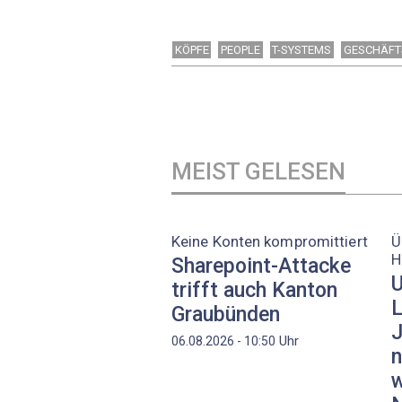
KÖPFE
PEOPLE
T-SYSTEMS
GESCHÄFT
MEIST GELESEN
Keine Konten kompromittiert
Ü
H
Sharepoint-Attacke
U
trifft auch Kanton
L
Graubünden
J
Uhr
06.08.2026 - 10:50
n
w