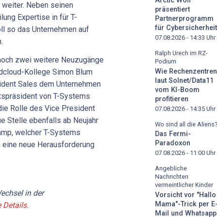
Arctic Wolf
 weiter. Neben seinen
präsentiert
ilung Expertise in für T-
Partnerprogramm
für Cybersicherheit
ll so das Unternehmen auf
07.08.2026 - 14:33
Uhr
.
Ralph Urech im RZ-
noch zwei weitere Neuzugänge
Podium
Wie Rechenzentren
rdcloud-Kollege Simon Blum
laut Solnet/Data11
resident Sales dem Unternehmen
vom KI-Boom
atspräsident von T-Systems
profitieren
ie Rolle des Vice President
07.08.2026 - 14:35
Uhr
eue Stelle ebenfalls ab Neujahr
Wo sind all die Aliens
hamp, welcher T-Systems
Das Fermi-
Paradoxon
m eine neue Herausforderung
07.08.2026 - 11:00
Uhr
Angebliche
Nachrichten
vermeintlicher Kinder
echsel in der
Vorsicht vor "Hallo
Mama"-Trick per E
 Details.
Mail und Whatsapp