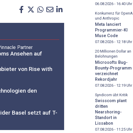
06.08.2026 - 16:40
Uhr
Konkurrenz für OpenA
und Anthropic
Meta lanciert
Programmier-KI
Muse Code
07.08.2026 - 12:18
Uhr
innacle Partner
20 Millionen Dollar an
coms Ansehen auf
Belohnungen
Microsofts Bug-
Bounty-Programm
ieter von Rise with
verzeichnet
Rekordjahr
07.08.2026 - 12:19
Uhr
chnologien den
Syndicom übt Kritik
Swisscom plant
dritten
ider Basel setzt auf T-
Nearshoring-
Standort in
Lissabon
07.08.2026 - 11:25
Uhr