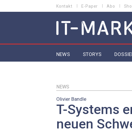
Direkt
Kontakt
E-Paper
Abo
Sho
HEADER
zum
MENU
Inhalt
MAIN NAVIGATION
NEWS
STORYS
DOSSIE
IoT
5G
NEWS
Olivier Bandle
Secur
T-Systems e
EU-D
neuen Schwe