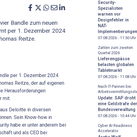
Security-
Spezialisten
warnen vor
Designfehler in
ivier Bandle zum neuen
NAT-
mmt per 1. Dezember 2024
Implementierunge
Thomas Reitze.
07.08.2026 - 11:50
Uhr
Zahlen zum zweiten
Quartal 2026
Lieferengpässe
belasten globalen
Tabletmarkt
andle per 1. Dezember 2024
07.08.2026 - 11:08
Uhr
homas Reitze, der auf eigenen
Nach IT-Pannen bei
ue Herausforderungen
Arbeitsvermittlungsste
r mit.
Update: SAP droht
eine Geldstrafe de
aus Deloitte in diversen
Bundesverwaltung
07.08.2026 - 10:44
Uhr
önnen. Sein Know-how in
urity habe er unter anderem bei
Cyber AI Readiness
Accelerator
schäft und als CEO bei