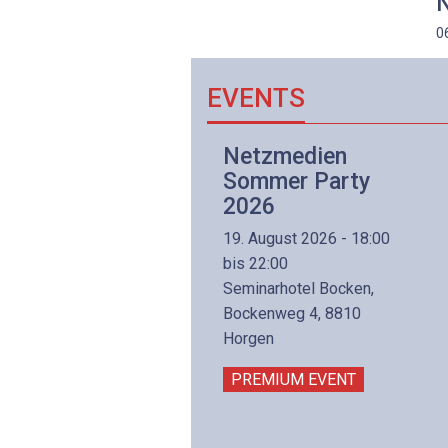
N
0
EVENTS
Netzwerk- und
Netzmedien
Internettechnologie
Sommer Party
Aufbaukurs
2026
(Präsenzkurs)
19. August 2026 - 18:00
8. November 2026 - 8:30
bis 22:00
is 17:00
Seminarhotel Bocken,
lltron AG
Bockenweg 4, 8810
intermättlistrasse 3
Horgen
506 Mägenwil
PREMIUM EVENT
PREMIUM EVENT