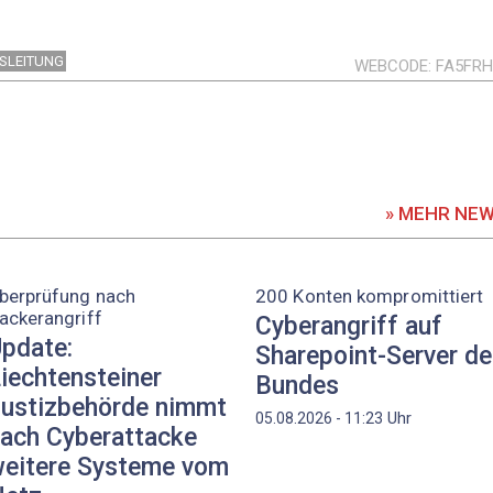
SLEITUNG
WEBCODE
FA5FRH
» MEHR NE
berprüfung nach
200 Konten kompromittiert
ackerangriff
Cyberangriff auf
pdate:
Sharepoint-Server d
iechtensteiner
Bundes
ustizbehörde nimmt
Uhr
05.08.2026 - 11:23
ach Cyberattacke
eitere Systeme vom