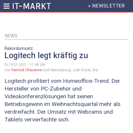
» NEWSLETTER
HEADER
MENU
Direkt
zum
Inhalt
NEWS
Rekordumsatz
Logitech legt kräftig zu
Di 19.01.2021 - 11:49
Uhr
von
Yannick Chavanne
und Übersetzung: Joël Orizet, lha
Logitech profitiert vom Homeoffice-Trend. Der
Hersteller von PC-Zubehör und
Videokonferenzlösungen hat seinen
Betriebsgewinn im Weihnachtsquartal mehr als
verdreifacht. Der Umsatz mit Webcams und
Tablets vervierfachte sich.