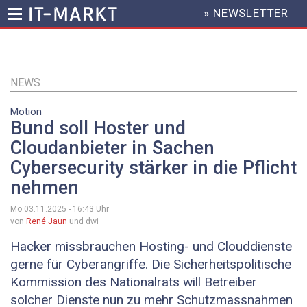
» NEWSLETTER
HEADER
MENU
Direkt
zum
Inhalt
NEWS
Motion
Bund soll Hoster und
Cloudanbieter in Sachen
Cybersecurity stärker in die Pflicht
nehmen
Mo 03.11.2025 - 16:43
Uhr
von
René Jaun
und dwi
Hacker missbrauchen Hosting- und Clouddienste
gerne für Cyberangriffe. Die Sicherheitspolitische
Kommission des Nationalrats will Betreiber
solcher Dienste nun zu mehr Schutzmassnahmen