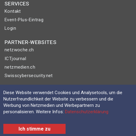
SERVICES
Kontakt
Event-Plus-Eintrag
Login
PARTNER-WEBSITES
netzwoche.ch
ICTjournal
netzmedien.ch
Swisscybersecurity.net
© NETZMEDIEN AG 2026
Diese Website verwendet Cookies und Analysetools, um die
Impressum
Nutzerfreundlichkeit der Website zu verbessern und die
Werbung von Netzmedien und Werbepartnern zu
AGB
personalisieren. Weitere Infos:
Datenschutzerklärung
Nutzungsbestimmungen
Datenschutzerklärung
Ich stimme zu